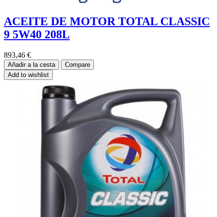
ACEITE DE MOTOR TOTAL CLASSIC
9 5W40 208L
893,46
€
Añadir a la cesta
Compare
Add to wishlist