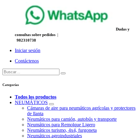
Dudas y
consultas sobre pedidos
|
982310738
Iniciar sesión
Contáctenos
Categorías
Todos los productos
NEUMÁTICOS
Cámaras de aire para neumáticos agrícolas y protectores
de llanta
Neumáticos para camión, autobús y transporte
Neumáticos para Remolque Ligero
Neumáticos turismo, 4x4, furgoneta
Neumáticos agroindustriales