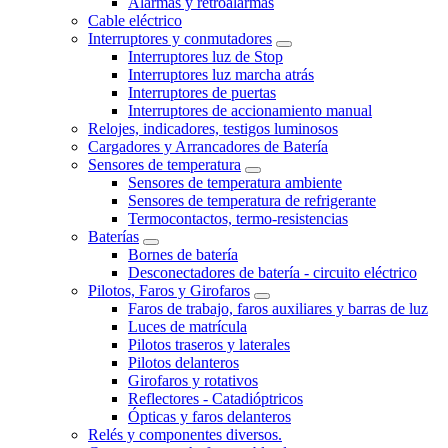
Alarmas y retroalarmas
Cable eléctrico
Interruptores y conmutadores
Interruptores luz de Stop
Interruptores luz marcha atrás
Interruptores de puertas
Interruptores de accionamiento manual
Relojes, indicadores, testigos luminosos
Cargadores y Arrancadores de Batería
Sensores de temperatura
Sensores de temperatura ambiente
Sensores de temperatura de refrigerante
Termocontactos, termo-resistencias
Baterías
Bornes de batería
Desconectadores de batería - circuito eléctrico
Pilotos, Faros y Girofaros
Faros de trabajo, faros auxiliares y barras de luz
Luces de matrícula
Pilotos traseros y laterales
Pilotos delanteros
Girofaros y rotativos
Reflectores - Catadióptricos
Ópticas y faros delanteros
Relés y componentes diversos.