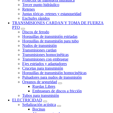
Protector de manguera hidraulica
Tercer punto hidráulico
Retenes
Juntas tóricas, retenes y estanqueidad
Enchufes rápidos
TRANSMISIONES CARDAN Y TOMA DE FUERZA
PTO
Discos de ferodo
Horquillas de transmisión estriadas
Horquillas de transmisión para tubo
Nudos de transmisión
Transmisiones cardan
Transmisiones homocinéticas
Transmisiones con embrague
Ejes estriados y adaptadores
Crucetas para transmisión
Horquillas de transmisión homocinéticas
Pulsadores para nudos de transmisión
Organos de seguridad
Ruedas Libres
Embragues de discos a fricción
Tubos para transmisión
ELECTRICIDAD
Señalización acústica
Bocinas