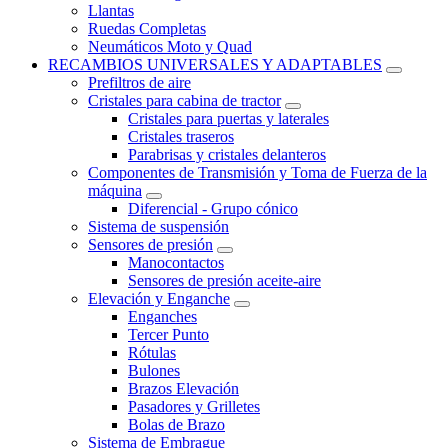
Llantas
Ruedas Completas
Neumáticos Moto y Quad
RECAMBIOS UNIVERSALES Y ADAPTABLES
Prefiltros de aire
Cristales para cabina de tractor
Cristales para puertas y laterales
Cristales traseros
Parabrisas y cristales delanteros
Componentes de Transmisión y Toma de Fuerza de la
máquina
Diferencial - Grupo cónico
Sistema de suspensión
Sensores de presión
Manocontactos
Sensores de presión aceite-aire
Elevación y Enganche
Enganches
Tercer Punto
Rótulas
Bulones
Brazos Elevación
Pasadores y Grilletes
Bolas de Brazo
Sistema de Embrague