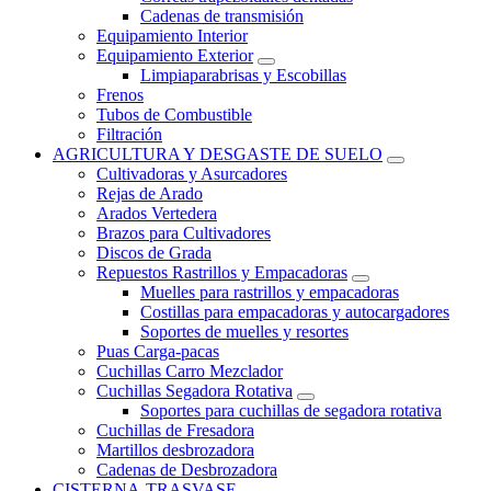
Cadenas de transmisión
Equipamiento Interior
Equipamiento Exterior
Limpiaparabrisas y Escobillas
Frenos
Tubos de Combustible
Filtración
AGRICULTURA Y DESGASTE DE SUELO
Cultivadoras y Asurcadores
Rejas de Arado
Arados Vertedera
Brazos para Cultivadores
Discos de Grada
Repuestos Rastrillos y Empacadoras
Muelles para rastrillos y empacadoras
Costillas para empacadoras y autocargadores
Soportes de muelles y resortes
Puas Carga-pacas
Cuchillas Carro Mezclador
Cuchillas Segadora Rotativa
Soportes para cuchillas de segadora rotativa
Cuchillas de Fresadora
Martillos desbrozadora
Cadenas de Desbrozadora
CISTERNA-TRASVASE