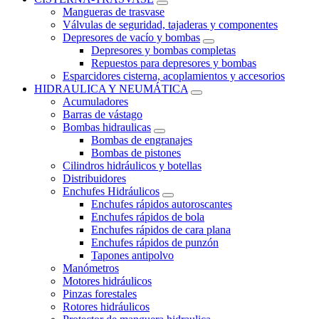
Mangueras de trasvase
Válvulas de seguridad, tajaderas y componentes
Depresores de vacío y bombas
Depresores y bombas completas
Repuestos para depresores y bombas
Esparcidores cisterna, acoplamientos y accesorios
HIDRAULICA Y NEUMÁTICA
Acumuladores
Barras de vástago
Bombas hidraulicas
Bombas de engranajes
Bombas de pistones
Cilindros hidráulicos y botellas
Distribuidores
Enchufes Hidráulicos
Enchufes rápidos autoroscantes
Enchufes rápidos de bola
Enchufes rápidos de cara plana
Enchufes rápidos de punzón
Tapones antipolvo
Manómetros
Motores hidráulicos
Pinzas forestales
Rotores hidráulicos