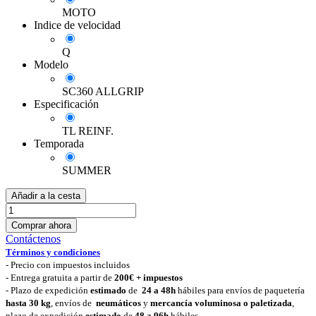
MOTO
Indice de velocidad
Q
Modelo
SC360 ALLGRIP
Especificación
TL REINF.
Temporada
SUMMER
Añadir a la cesta
Comprar ahora
Contáctenos
Términos y condiciones
-
Precio con impuestos incluidos
- Entrega gratuita a partir de
200€ + impuestos
- Plazo de expedición
estimado
de
24 a 48h
hábiles para envíos de paquetería
hasta 30 k
g
, envíos de
neumáticos
y
mercancía voluminosa o paletizada
,
plazo de expedición
estimado
de
48 a 96h
hábiles.