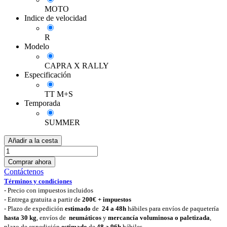
MOTO
Indice de velocidad
R
Modelo
CAPRA X RALLY
Especificación
TT M+S
Temporada
SUMMER
Añadir a la cesta
Comprar ahora
Contáctenos
Términos y condiciones
-
Precio con impuestos incluidos
- Entrega gratuita a partir de
200€ + impuestos
- Plazo de expedición
estimado
de
24 a 48h
hábiles para envíos de paquetería
hasta 30 k
g
, envíos de
neumáticos
y
mercancía voluminosa o paletizada
,
plazo de expedición
estimado
de
48 a 96h
hábiles.