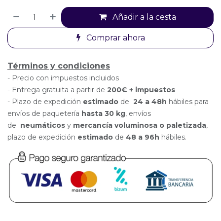
Añadir a la cesta
Comprar ahora
Términos y condiciones
-
Precio con impuestos incluidos
- Entrega gratuita a partir de
200€ + impuestos
- Plazo de expedición
estimado
de
24 a 48h
hábiles para
envíos de paquetería
hasta 30 k
g
, envíos
de
neumáticos
y
mercancía voluminosa o paletizada
,
plazo de expedición
estimado
de
48 a 96h
hábiles.