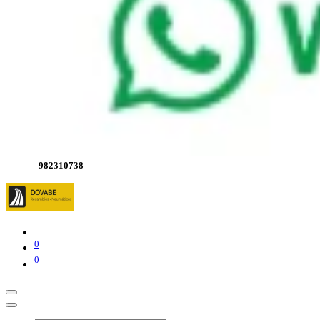
982310738
0
0