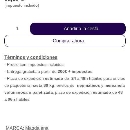
Añadir a la cesta
Comprar ahora
Términos y condiciones
-
Precio con impuestos incluidos
- Entrega gratuita a partir de
200€ + impuestos
- Plazo de expedición
estimado
de
24 a 48h
hábiles para
envíos de paquetería
hasta 30 k
g
, envíos
de
neumáticos
y
mercancía voluminosa o paletizada
,
plazo de expedición
estimado
de
48 a 96h
hábiles.
MARCA
:
Magdalena