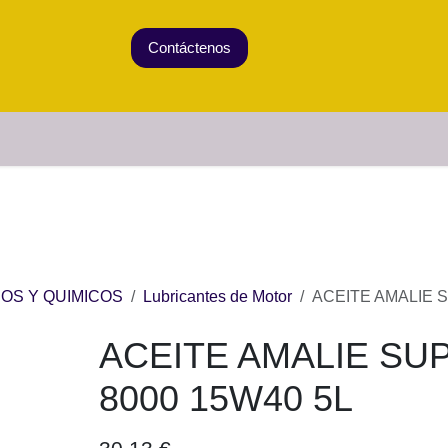
Contáctenos
Tienda
CATEGORÍAS
|
982310738
e pedidos
UIDOS Y QUIMICOS
Lubricantes de Motor
ACEITE A
ACEITE AMALIE SUPER TDI 8000
30,13
€
(impuesto incluido)