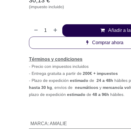
Añadir a l
Comprar ahora
Términos y condiciones
-
Precio con impuestos incluidos
- Entrega gratuita a partir de
200€ + impuestos
- Plazo de expedición
estimado
de
24 a 48h
háb
de paquetería
hasta 30 k
g
, envíos de
neumátic
voluminosa o paletizada
, plazo de expedición
e
96h
hábiles.