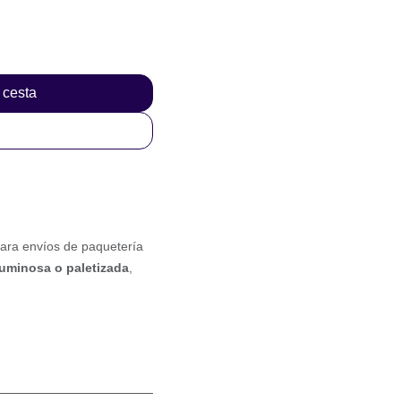
a cesta
iles para envíos
os
y
mercancía
stimado
de
48 a