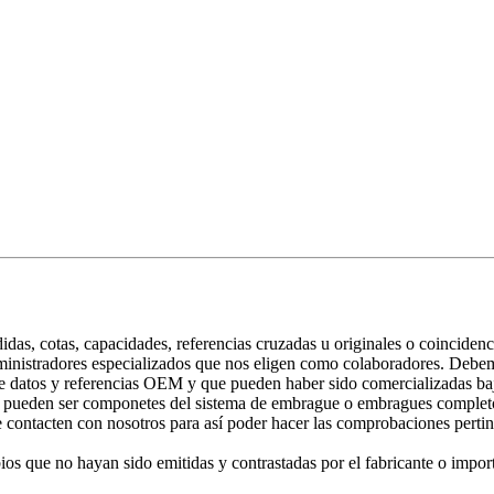
didas, cotas, capacidades, referencias cruzadas u originales o coincide
uministradores especializados que nos eligen como colaboradores. Debem
e datos y referencias OEM y que pueden haber sido comercializadas baj
o pueden ser componetes del sistema de embrague o embragues completos 
ntacten con nosotros para así poder hacer las comprobaciones pertinen
os que no hayan sido emitidas y contrastadas por el fabricante o impor