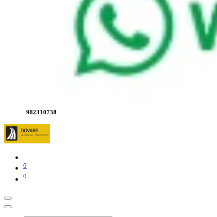
982310738
0
0