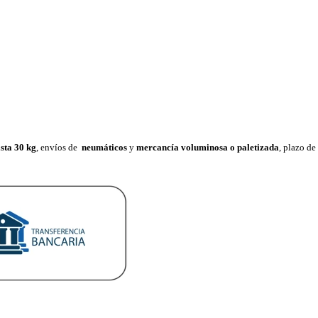
sta 30 k
g
, envíos de
neumáticos
y
mercancía voluminosa o paletizada
, plazo d