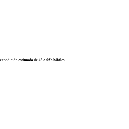
e expedición
estimado
de
48 a 96h
hábiles.