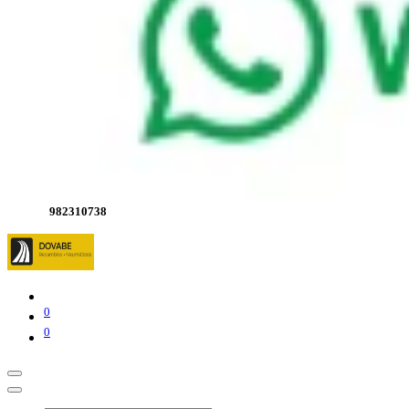
982310738
0
0