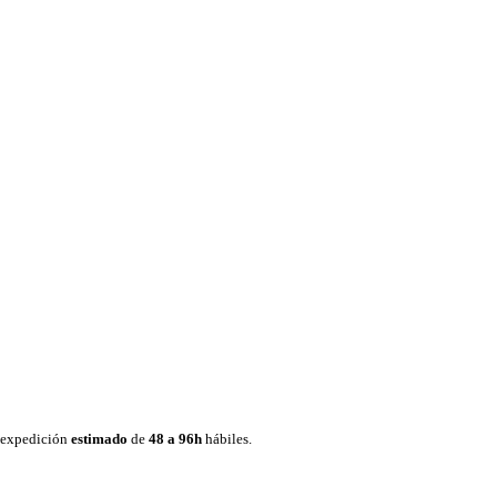
e expedición
estimado
de
48 a 96h
hábiles.