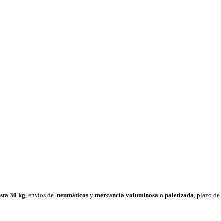
sta 30 k
g
, envíos de
neumáticos
y
mercancía voluminosa o paletizada
, plazo d