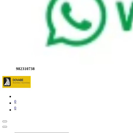
982310738
0
0