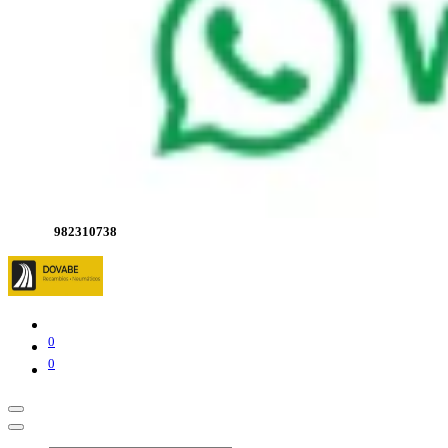
982310738
0
0