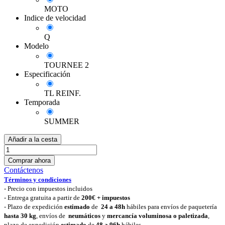
MOTO
Indice de velocidad
Q
Modelo
TOURNEE 2
Especificación
TL REINF.
Temporada
SUMMER
Añadir a la cesta
Comprar ahora
Contáctenos
Términos y condiciones
-
Precio con impuestos incluidos
- Entrega gratuita a partir de
200€ + impuestos
- Plazo de expedición
estimado
de
24 a 48h
hábiles para envíos de paquetería
hasta 30 k
g
, envíos de
neumáticos
y
mercancía voluminosa o paletizada
,
plazo de expedición
estimado
de
48 a 96h
hábiles.