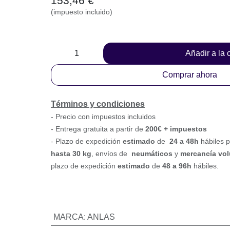
Añadir a la
Comprar ahora
Términos y condiciones
-
Precio con impuestos incluidos
- Entrega gratuita a partir de
200€ + impuestos
- Plazo de expedición
estimado
de
24 a 48h
háb
de paquetería
hasta 30 k
g
, envíos de
neumátic
voluminosa o paletizada
, plazo de expedición
e
96h
hábiles.