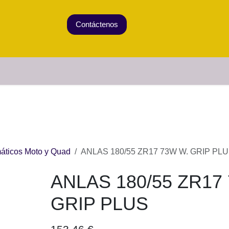
Contáctenos
Tienda
CATEGORÍAS
|
982310738
e pedidos
eumáticos Moto y Quad
ANLAS 180/55 ZR17 73W W. 
ANLAS 180/55 ZR17 73W W. GRI
153,46
€
(impuesto incluido)