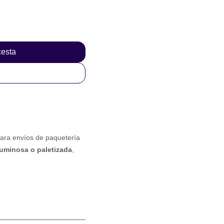
 cesta
iles para envíos
os
y
mercancía
stimado
de
48 a