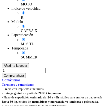
MOTO
Indice de velocidad
R
Modelo
CAPRA X
Especificación
M+S TL
Temporada
SUMMER
Añadir a la cesta
Comprar ahora
Contáctenos
Términos y condiciones
-
Precio con impuestos incluidos
- Entrega gratuita a partir de
200€ + impuestos
- Plazo de expedición
estimado
de
24 a 48h
hábiles para envíos de paquetería
hasta 30 k
g
, envíos de
neumáticos
y
mercancía voluminosa o paletizada
,
plazo de expedición
estimado
de
48 a 96h
hábiles.