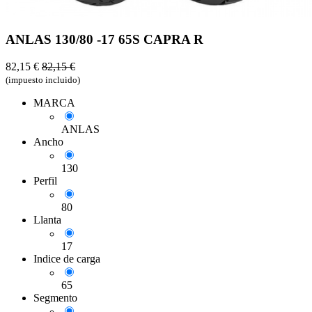
ANLAS 130/80 -17 65S CAPRA R
82,15
€
82,15
€
(impuesto incluido)
MARCA
ANLAS
Ancho
130
Perfil
80
Llanta
17
Indice de carga
65
Segmento