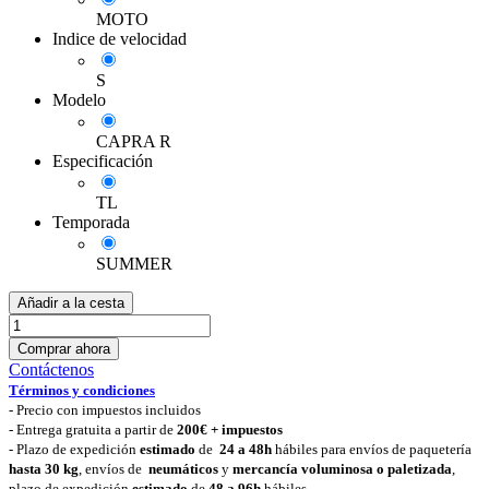
MOTO
Indice de velocidad
S
Modelo
CAPRA R
Especificación
TL
Temporada
SUMMER
Añadir a la cesta
Comprar ahora
Contáctenos
Términos y condiciones
-
Precio con impuestos incluidos
- Entrega gratuita a partir de
200€ + impuestos
- Plazo de expedición
estimado
de
24 a 48h
hábiles para envíos de paquetería
hasta 30 k
g
, envíos de
neumáticos
y
mercancía voluminosa o paletizada
,
plazo de expedición
estimado
de
48 a 96h
hábiles.