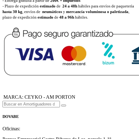
- Entrega gratuita a partir de
200€ + impuestos
- Plazo de expedición
estimado
de
24 a 48h
hábiles para envíos de paquetería
hasta 30 k
g
, envíos de
neumáticos
y
mercancía voluminosa o paletizada
,
plazo de expedición
estimado
de
48 a 96h
hábiles.
MARCA
:
CEYKO - AM PORTON
DOVABE
Oficinas: