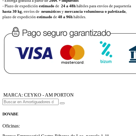
- Entrega gratuita a partir de
200€ + impuestos
- Plazo de expedición
estimado
de
24 a 48h
hábiles para envíos de paquetería
hasta 30 k
g
, envíos de
neumáticos
y
mercancía voluminosa o paletizada
,
plazo de expedición
estimado
de
48 a 96h
hábiles.
MARCA
:
CEYKO - AM PORTON
DOVABE
Oficinas: