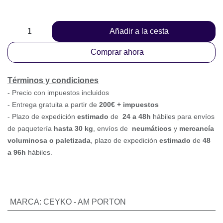
Añadir a la cesta
Comprar ahora
Términos y condiciones
-
Precio con impuestos incluidos
- Entrega gratuita a partir de
200€ + impuestos
- Plazo de expedición
estimado
de
24 a 48h
hábiles para
envíos de paquetería
hasta 30 k
g
, envíos
de
neumáticos
y
mercancía voluminosa o paletizada
,
plazo de expedición
estimado
de
48 a 96h
hábiles.
MARCA
:
CEYKO - AM PORTON