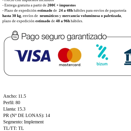
- Entrega gratuita a partir de
200€ + impuestos
- Plazo de expedición
estimado
de
24 a 48h
hábiles para envíos de paquetería
hasta 30 k
g
, envíos de
neumáticos
y
mercancía voluminosa o paletizada
,
plazo de expedición
estimado
de
48 a 96h
hábiles.
Ancho
:
11.5
Perfil
:
80
Llanta
:
15.3
PR (Nº DE LONAS)
:
14
Segmento
:
Implement
TL/TT
:
TL