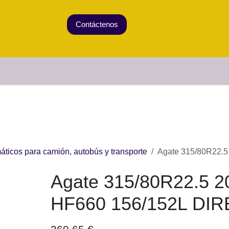
Contáctenos
CATEGORÍAS
|
982310738
e pedidos
eumáticos para camión, autobús y transporte
52L DIRECCION
Agate 315/80R22.5 20PR HF66
DIRECCION