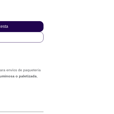
 cesta
iles para envíos
os
y
mercancía
stimado
de
48 a