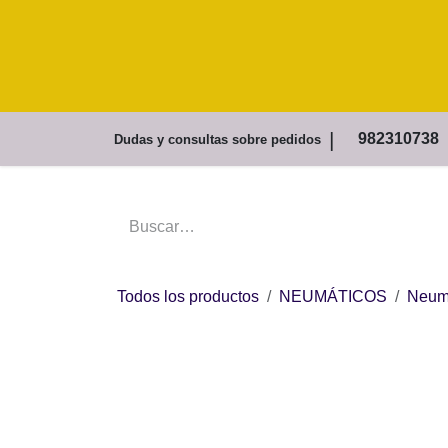
Ir al contenido
Inicio
Tienda
Dudas y consultas sobr
Todos los productos
NEUMÁTICOS
N
Agate 315/80R22.5 20PR HF660 156/1