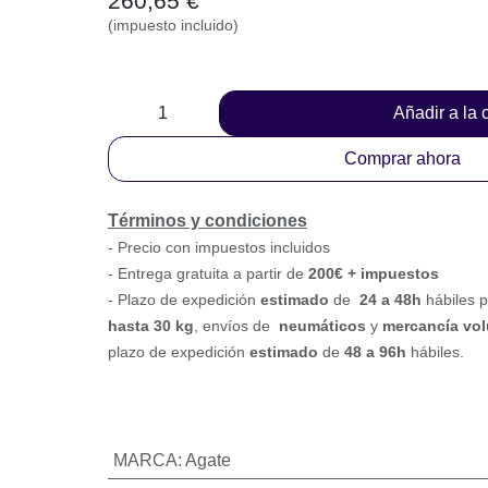
260,65
€
(impuesto incluido)
Añadir a la
Comprar ahora
Términos y condiciones
-
Precio con impuestos incluidos
- Entrega gratuita a partir de
200€ + impuestos
- Plazo de expedición
estimado
de
24 a 48h
háb
de paquetería
hasta 30 k
g
, envíos de
neumátic
voluminosa o paletizada
, plazo de expedición
e
96h
hábiles.