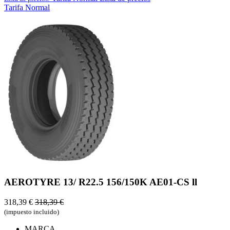
Tarifa Normal
AEROTYRE 13/ R22.5 156/150K AE01-CS ll
318,39
€
318,39
€
(impuesto incluido)
MARCA