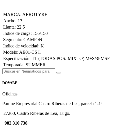
MARCA
:
AEROTYRE
Ancho
:
13
Llanta
:
22.5
Indice de carga
:
156/150
Segmento
:
CAMION
Indice de velocidad
:
K
Modelo
:
AE01-CS ll
Especificación
:
TL (TODAS POS.-MIXTO) M+S/3PMSF
Temporada
:
SUMMER
DOVABE
Oficinas:
Parque Empresarial Castro Riberas de Lea, parcela 1-1º
27260, Castro Riberas de Lea, Lugo.
982 310 738