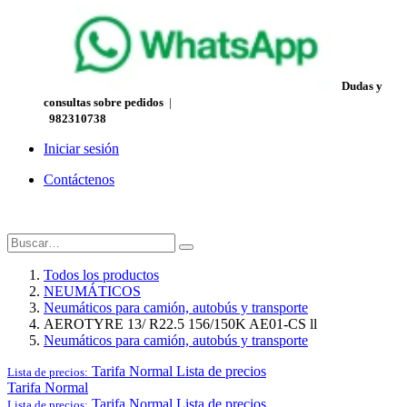
Dudas y
consultas sobre pedidos
|
982310738
Iniciar sesión
Contáctenos
Todos los productos
NEUMÁTICOS
Neumáticos para camión, autobús y transporte
AEROTYRE 13/ R22.5 156/150K AE01-CS ll
Neumáticos para camión, autobús y transporte
Tarifa Normal
Lista de precios
Lista de precios:
Tarifa Normal
Tarifa Normal
Lista de precios
Lista de precios: