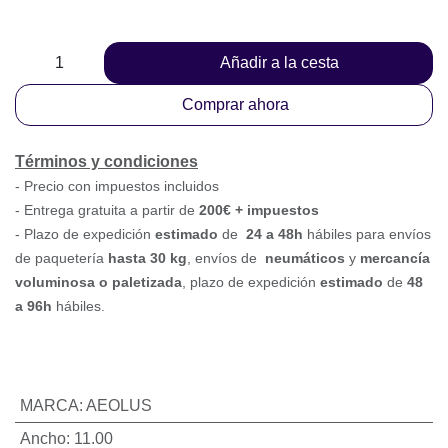
Añadir a la cesta
Comprar ahora
Términos y condiciones
-
Precio con impuestos incluidos
- Entrega gratuita a partir de
200€ + impuestos
- Plazo de expedición
estimado
de
24 a 48h
hábiles para
envíos de paquetería
hasta 30 k
g
, envíos
de
neumáticos
y
mercancía voluminosa o paletizada
,
plazo de expedición
estimado
de
48 a 96h
hábiles.
MARCA
:
AEOLUS
Ancho
:
11.00