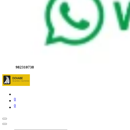
982310738
0
0