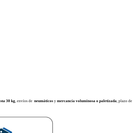
sta 30 k
g
, envíos de
neumáticos
y
mercancía voluminosa o paletizada
, plazo d