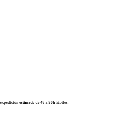
e expedición
estimado
de
48 a 96h
hábiles.