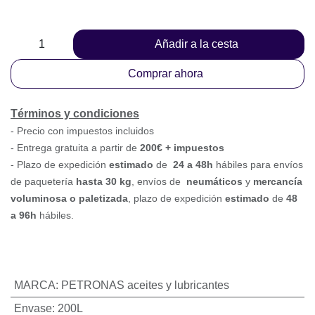
Añadir a la cesta
Comprar ahora
Términos y condiciones
-
Precio con impuestos incluidos
- Entrega gratuita a partir de
200€ + impuestos
- Plazo de expedición
estimado
de
24 a 48h
hábiles para
envíos de paquetería
hasta 30 k
g
, envíos
de
neumáticos
y
mercancía voluminosa o paletizada
,
plazo de expedición
estimado
de
48 a 96h
hábiles.
MARCA
:
PETRONAS aceites y lubricantes
Envase
:
200L
Viscosidad
:
68