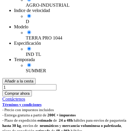
AGRO-INDUSTRIAL
Indice de velocidad
D
Modelo
TERRA PRO 1044
Especificación
IND TL
Temporada
SUMMER
Añadir a la cesta
Comprar ahora
Contáctenos
Términos y condiciones
-
Precio con impuestos incluidos
- Entrega gratuita a partir de
200€ + impuestos
- Plazo de expedición
estimado
de
24 a 48h
hábiles para envíos de paquetería
hasta 30 k
g
, envíos de
neumáticos
y
mercancía voluminosa o paletizada
,
plazo de expedición
estimado
de
48 a 96h
hábiles.